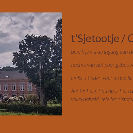
t'Sjetootje /
bereik je via de ingang aan 
Rechts van het poortgebouw r
Links uitladen voor de keuke
Achter het Château is het te
volleybalveld, tefeltennistafe