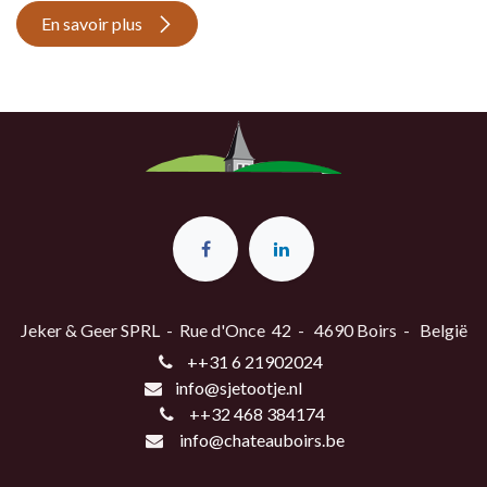
En savoir plus
Jeker & Geer SPRL - Rue d'Once 42 - 4690 Boirs - België
++31 6 21902024
info@sjetootje.nl
++32 468 384174
info@chateauboirs.be