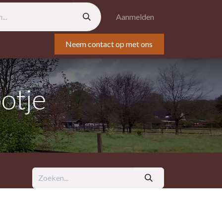
Aanmelden
Neem contact op met ons
tisch
Eten & catering
belangstelling
Blog
ootje