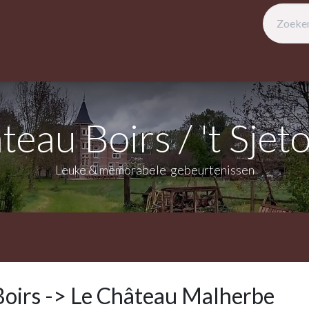
beschikbaarheid
Omgeving
Activiteiten
Evenementen
Prak
eau Boirs / 't Sjet
Leuke & memorabele gebeurtenissen
oirs -> Le Château Malherbe